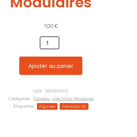
Modulaires
7,00
€
é
ire
Ajouter au panier
UGS :
3DO330172
res
Catégories :
Fantasy
,
Vae Victis Miniatures
Étiquettes :
,
Figurines
Impression 3D