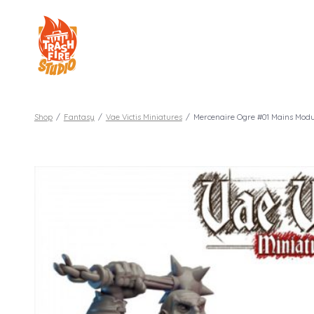
Aller
au
contenu
Shop
/
Fantasy
/
Vae Victis Miniatures
/
Mercenaire Ogre #01 Mains Modu