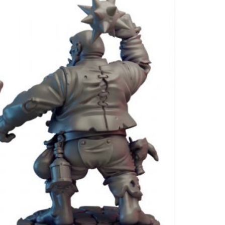
quantit
de
Mercena
Ogre
#01
Mains
Modulai