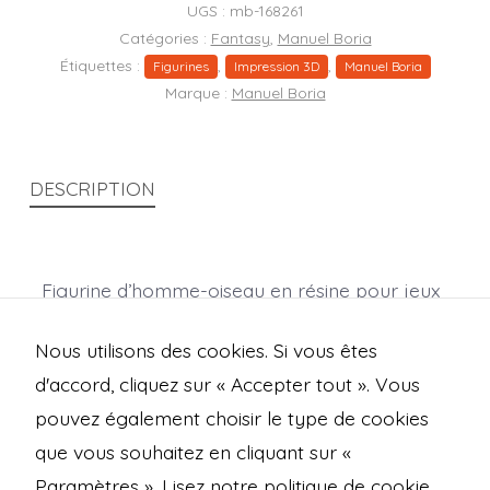
corbeau
UGS :
mb-168261
Catégories :
Fantasy
,
Manuel Boria
Étiquettes :
,
,
Figurines
Impression 3D
Manuel Boria
Marque :
Manuel Boria
DESCRIPTION
Figurine d’homme-oiseau en résine pour jeux
de rôle et wargames.
Nous utilisons des cookies. Si vous êtes
(Dimensions en mm : X 27,5 ; Y 29 ; Z 50,1)
d'accord, cliquez sur « Accepter tout ». Vous
pouvez également choisir le type de cookies
que vous souhaitez en cliquant sur «
Open
Open
Open
Open
Paramètres ».
Lisez notre politique de cookie