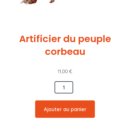
Artificier du peuple
corbeau
11,00
€
quantité
de
Artificier
Ajouter au panier
du
peuple