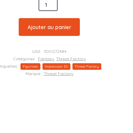
é
Ajouter au panier
UGS :
3DO272484
Catégories :
Fantasy
,
Threat Factory
tiquettes :
,
,
Figurines
Impression 3D
Threat Factory
Marque :
Threat Factory