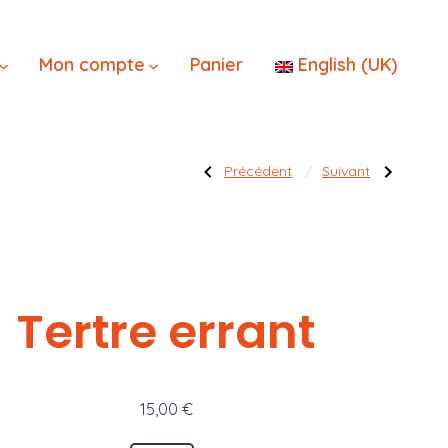
×
Mon compte
Panier
English (UK)
Navigatio
Publication
Publication
Précédent
Suivant
précédente :
suivante :
Sahuagin
Socles
&
volants
ancre
modulables
de
l’article
Tertre errant
15,00
€