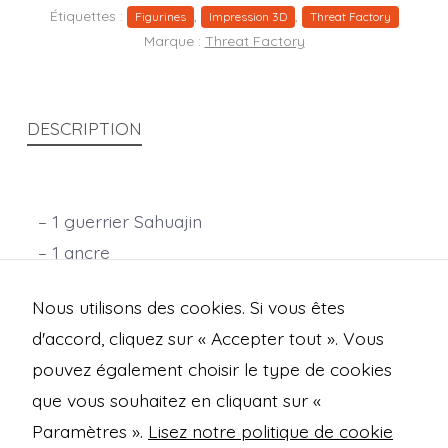
Étiquettes :
,
,
Figurines
Impression 3D
Threat Factory
Marque :
Threat Factory
DESCRIPTION
– 1 guerrier Sahuajin
– 1 ancre
– socle rond de 25mm en PLA
Nous utilisons des cookies. Si vous êtes
Echelle 28mm
d'accord, cliquez sur « Accepter tout ». Vous
pouvez également choisir le type de cookies
que vous souhaitez en cliquant sur «
Open
Open
Open
Open
Paramètres ».
Lisez notre politique de cookie