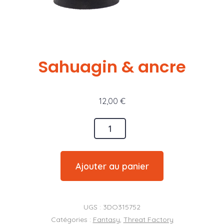
Sahuagin & ancre
12,00
€
quantité
de
Sahuagin
Ajouter au panier
&
ancre
UGS :
3DO315752
Catégories :
Fantasy
,
Threat Factory