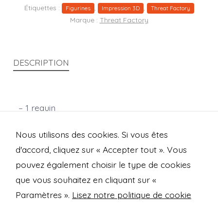
Étiquettes :
,
,
Figurines
Impression 3D
Threat Factory
Marque :
Threat Factory
DESCRIPTION
– 1 requin
– 1 socle pierre rond de 25mm
Nous utilisons des cookies. Si vous êtes
Echelle 28mm
d'accord, cliquez sur « Accepter tout ». Vous
pouvez également choisir le type de cookies
que vous souhaitez en cliquant sur «
Open
Open
Open
Open
Paramètres ».
Lisez notre politique de cookie
Facebook
Instagram
Mastodon
Bluesky
Mentions légales