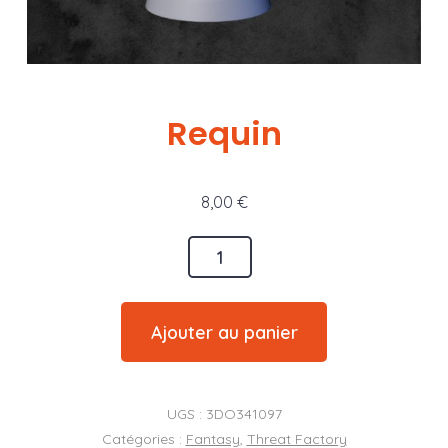
Requin
8,00
€
quantité
de
Requin
Ajouter au panier
UGS :
3DO341097
Catégories :
Fantasy
,
Threat Factory