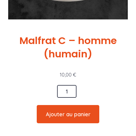
Malfrat C – homme
(humain)
10,00
€
quantité
de
Malfrat
Ajouter au panier
C
-