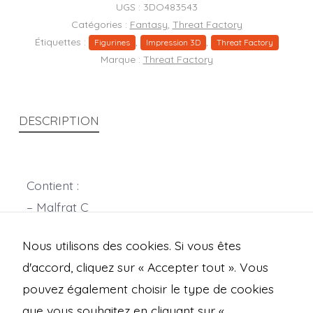
homme
UGS :
3DO483543
(humain)
Catégories :
Fantasy
,
Threat Factory
Étiquettes :
,
,
Figurines
Impression 3D
Threat Factory
Marque :
Threat Factory
DESCRIPTION
Contient :
– Malfrat C
– 1 socle rond de 25mm
Nous utilisons des cookies. Si vous êtes
Echelle 28mm
d'accord, cliquez sur « Accepter tout ». Vous
pouvez également choisir le type de cookies
que vous souhaitez en cliquant sur «