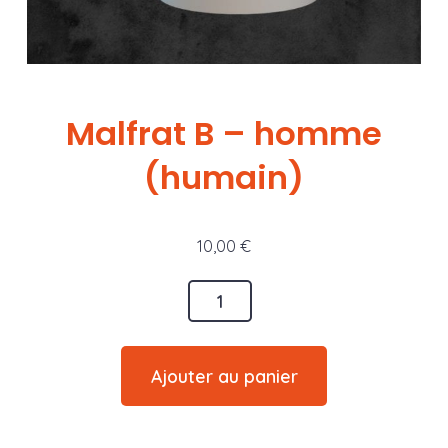
Malfrat B – homme
(humain)
10,00
€
quantité
de
Malfrat
Ajouter au panier
B
-