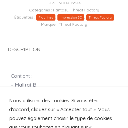
homme
UGS :
3DO483544
(humain)
Catégories :
Fantasy
,
Threat Factory
Étiquettes :
,
,
Figurines
Impression 3D
Threat Factory
Marque :
Threat Factory
DESCRIPTION
Contient :
– Malfrat B
– 1 socle rond de 25mm
Nous utilisons des cookies. Si vous êtes
Echelle 28mm
d'accord, cliquez sur « Accepter tout ». Vous
pouvez également choisir le type de cookies
que vous souhaitez en cliquant sur «