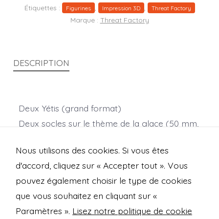
Étiquettes :
,
,
Figurines
Impression 3D
Threat Factory
Marque :
Threat Factory
DESCRIPTION
Deux Yétis (grand format)
Deux socles sur le thème de la glace (50 mm,
grand format)
Nous utilisons des cookies. Si vous êtes
Échelle : 28 mm.
d'accord, cliquez sur « Accepter tout ». Vous
pouvez également choisir le type de cookies
que vous souhaitez en cliquant sur «
Open
Open
Open
Open
Paramètres ».
Lisez notre politique de cookie