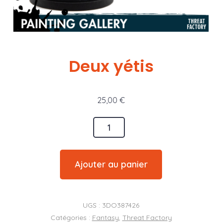
Deux yétis
25,00
€
quantité
de
Deux
Ajouter au panier
yétis
UGS :
3DO387426
Catégories :
Fantasy
,
Threat Factory